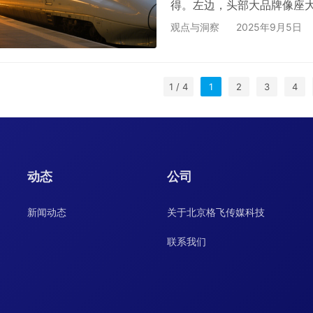
得。左边，头部大品牌像座
道，随便动一动就能抢占市
观点与洞察
2025年9月5日
和新奇的玩法不断分流客户。
慢一步、松点劲，就可能被甩
不知道外面的 “大海” 有
1 / 4
1
2
3
4
能量…
动态
公司
新闻动态
关于北京格飞传媒科技
联系我们