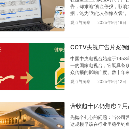
告，却难逃“资金停投，影响
据，沦为“为他人作嫁衣裳”
能察觉其在品牌塑造中的巨
观点与洞察
2025年9月19日
长尾流量，关键在于把握“信”
“信”。这里的“信”，指的
稿件。这些权威门户，在舆
CCTV央视广告片案
中国中央电视台始建于1958
一的国家电视台，它既具备
众传播的影响广度。数十年来
大受众心中的超级符号。 来源
观点与洞察
2025年9月12日
何特色？ 在“健康中国”理
础食材，升级为“关乎日常健康
成为新的消费焦虑——油炸
营收超十亿仍焦虑？用
先抛个扎心的问题：当公司
这规模早该在行业里稳坐钓