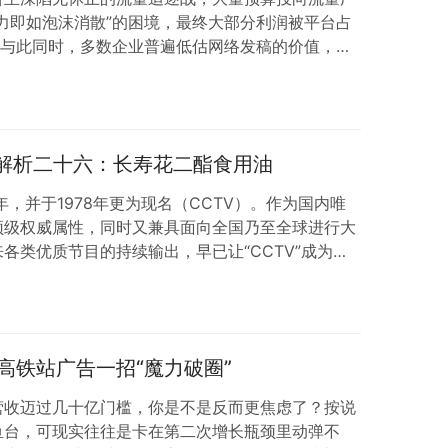
力即如泡沫消散”的困境，最终大部分利润被平台占
。与此同时，多数企业普遍低估网络发稿的价值，未
大能量。事实上，若想充分发挥网络发稿价值、抓住
“广”“专”三个核心关键词。 来源：互联网 先来说说
是选择几家像人民网、新华网这样的官方权威媒体发布
论场中有着一槌定音的影响力。就好比行军…
例解析二十六：长寿花二酯食用油
年，并于1978年更为现名（CCTV）。作为国内唯
顶级权威属性，同时又兼具面向全国乃至全球进行大
各类优质节目的持续输出，早已让“CCTV”成为广
：央视网 01- 长寿花二酯食用油央视广告内容有
念深入人心的当下，食用油早已从“满足烹饪需求”的基
”的关键选择。当大众告别“缺油”时代，“怕多吃油”
食品的香、炒菜的润，往往…
高铁站广告一招“魔力破圈”
营收迈过几十亿门槛，你是不是反而更焦虑了？按说
鱼台，可现实往往是卡在第二次增长瓶颈里动弹不