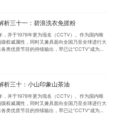
流量直接送到眼前。 来源：互联网 做生意的都懂
机就在哪。而京广线高铁沿线的站点，就是冬季流量
乌泱泱的人群，可不是单纯的路人——要么是规划旅
例解析三十一：碧浪洗衣免搓粉
年，并于1978年更为现名（CCTV）。作为国内唯
顶级权威属性，同时又兼具面向全国乃至全球进行大
各类优质节目的持续输出，早已让“CCTV”成为广
：央视网 01- 碧浪洗衣免搓粉央视广告内容有何
深耕衣物清洁领域的知名品牌，碧浪早已凭借稳定的清
础。但在消费升级背景下，用户对洗衣产品的需求不
省力高效”与“健康安心”，如何精…
例解析三十：小山印象山茶油
年，并于1978年更为现名（CCTV）。作为国内唯
顶级权威属性，同时又兼具面向全国乃至全球进行大
各类优质节目的持续输出，早已让“CCTV”成为广
：央视网 01- 小山印象山茶油央视广告内容有何
，“油”从来不是简单的烹饪辅料，而是串联食材本味
茶油作为我国特有的木本植物油，凭借天然的原料来