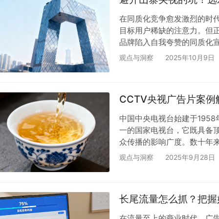
在同质化竞争愈发激烈的时
目标用户稀缺的注意力。但正
品牌陷入自我夸赞的同质化
明明每天在业绩竞争中“卷生
观点与洞察
2025年10月9日
压缩。​ “假央视示例”来源
困境的关键在于引入权威平台
凭借其独一无二的权威属性
CCTV央视广告片案
中国中央电视台始建于1958
一的国家电视台，它既具备
众传播的影响广度。数十年来
大受众心中的超级符号。 来源
观点与洞察
2025年9月28日
色？ 如今消费者青睐健康原
莲花山茶背靠生态优越的莲花
叶所需的光照、水源与海拔
长尾流量怎么抓？把握
在流量至上的商业时代，广