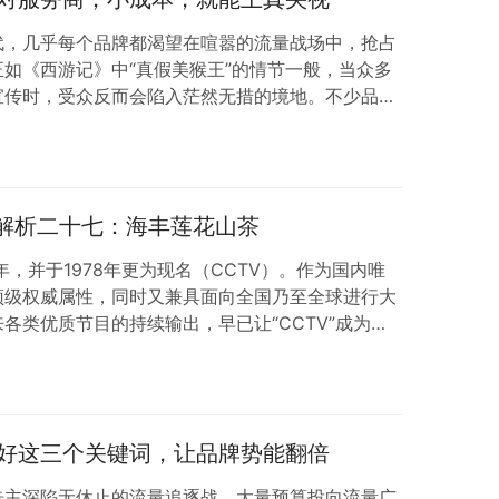
代，几乎每个品牌都渴望在喧嚣的流量战场中，抢占
如《西游记》中“真假美猴王”的情节一般，当众多
宣传时，受众反而会陷入茫然无措的境地。不少品牌
卷死”，销售成本却不降反升，利润空间也随之不断
：互联网 此时，具备远见的品牌已意识到，解决这一
背书。在众多可选的权威平台中，CCTV央视广告
与强大的大众传播链接能力，成为各行各业公认的…
例解析二十七：海丰莲花山茶
年，并于1978年更为现名（CCTV）。作为国内唯
顶级权威属性，同时又兼具面向全国乃至全球进行大
各类优质节目的持续输出，早已让“CCTV”成为广
：央视网 01- 海丰莲花山茶央视广告内容有何特
生态农产品，“产地溯源”与“匠心品质”是关键。海丰
山，其“莲峰叠翠、云海翻涌”的环境，满足优质茶
条件，形成竞争优势。广告开篇不…
好这三个关键词，让品牌势能翻倍
告主深陷无休止的流量追逐战，大量预算投向流量广