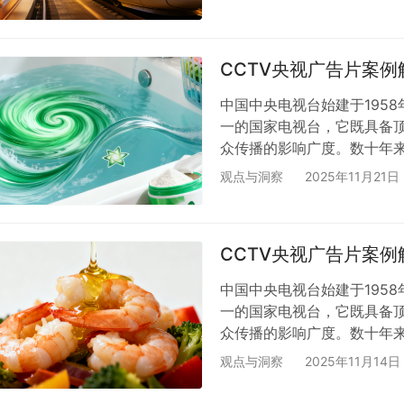
费欲，在城市间飞速穿梭，把
一个硬道理：流量在哪，商
最扎堆的“黄金码头”。站内
CCTV央视广告片案
途…
中国中央电视台始建于1958
一的国家电视台，它既具备
众传播的影响广度。数十年来
大受众心中的超级符号。 来源
观点与洞察
2025年11月21日
特色？ 作为宝洁集团旗下
洁效果积累了坚实的用户基
再局限于“洗干净”，更追求“
CCTV央视广告片案
中国中央电视台始建于1958
一的国家电视台，它既具备
众传播的影响广度。数十年来
大受众心中的超级符号。 来源
观点与洞察
2025年11月14日
特色？ 在国人的饮食认知里
与生活品质的关键纽带。山