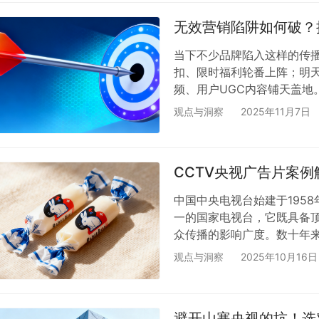
源和醇厚的风味，自带“健康
无效营销陷阱如何破？
当下不少品牌陷入这样的传
扣、限时福利轮番上阵；明
频、用户UGC内容铺天盖地
不尽如人意——消费者往往
观点与洞察
2025年11月7日
后。这并非品牌不够用心，
的注意力被切割成无数细碎
流精力，或许您的品牌故事
CCTV央视广告片案
品牌信息自…
中国中央电视台始建于1958
一的国家电视台，它既具备
众传播的影响广度。数十年来
大受众心中的超级符号。 来源
观点与洞察
2025年10月16日
色？ 作为承载了几代人童
属性，成为刻在大众情感深处
是巧妙地抓住品牌最核心的情
避开山寨央视的坑！选