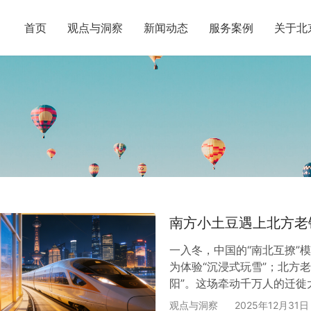
首页
观点与洞察
新闻动态
服务案例
关于北
南方小土豆遇上北方老
一入冬，中国的“南北互撩”
为体验“沉浸式玩雪”；北方
阳”。这场牵动千万人的迁
铁！尤其是贯穿南北的京广线
观点与洞察
2025年12月31日