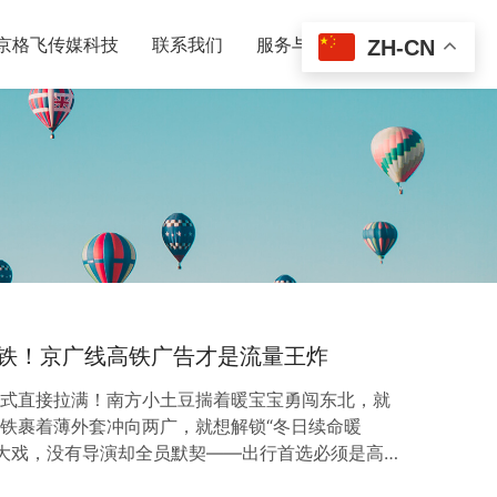
京格飞传媒科技
联系我们
服务与套餐
ZH-CN
铁！京广线高铁广告才是流量王炸
模式直接拉满！南方小土豆揣着暖宝宝勇闯东北，就
老铁裹着薄外套冲向两广，就想解锁“冬日续命暖
徙大戏，没有导演却全员默契——出行首选必须是高
，堪称“迁徙主动脉”，一节节车厢装满了好奇与消