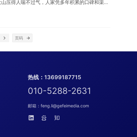
大山压得人喘不过气，人家凭多年积累的口碑和渠
场份额；右边，新晋品牌虎视眈眈，靠着灵活的策略
 来源：投放监测 就像在拥挤的赛道上奔跑，稍微
在身后。总守着自己熟悉的 “小池塘” 打转，永远
多辽阔，也抓不住新的增长机遇。就像东鹏，敢于跳出
热线：13699187715
010-5288-2631
邮箱：feng.li@gefeimedia.com