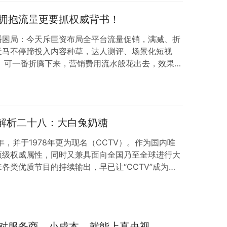
、珍稀”的先天认知优势。“小山印…
拥抱流量更要抓权威背书！
播困局：今天斥巨资布局全平台流量促销，满减、折
天马不停蹄投入内容种草，达人测评、场景化短视
。可一番折腾下来，营销费用流水般花出去，效果却
当时被优惠吸引、被内容打动，转头就将品牌抛之脑
而是信息碎片化时代的必然结果：移动互联网让人们
的片段，社交软件、短视频平台、资讯客户端不断分
才刚讲出半句，用户的手指已经滑动到下一条内容，
例解析二十八：大白兔奶糖
年，并于1978年更为现名（CCTV）。作为国内唯
顶级权威属性，同时又兼具面向全国乃至全球进行大
各类优质节目的持续输出，早已让“CCTV”成为广
：央视网 01- 大白兔奶糖央视广告内容有何特
年记忆的经典品牌，大白兔奶糖早已超越了零食本身的
的“甜蜜符号”。这次广告片没有选择刻意创新，而
感资产，用四个连贯的生活场景，把“…
对服务商，小成本，就能上真央视