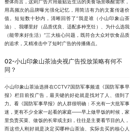
整体而言，这则广告片用最贴近生活的美食场景唤醒需求，
用高频次的品牌曝光强化记忆，用简洁有力的文案传递价
值。短短数十秒内，清晰回答了“我是谁（小山印象山茶
油）、我哪里好（品质优良、适配多种烹饪）、为什么选我
（能带来好生活）”三大核心问题，既符合大众对饮食品质
的追求，又精准击中了短时广告的传播痛点。
02-小山印象山茶油央视广告投放策略有何不
同？
小山印象山茶油选择在CCTV7国防军事频道《国防军事早
报》栏目前投广告，最关键的好处就是找对了人、借到了
力。看《国防军事早报》的人群很明确：不光有一大批军事
迷，更有不少全家一起看的家庭——早上做早饭的时候，家
里负责买菜、做饭的长辈或主妇，往往是主要看节目的人，
而这些人刚好就是决定买哪种山茶油、实际去买的核心人