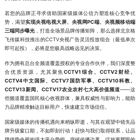
若您的品牌正寻求借助国家级媒体公信力塑造核心竞争优
势，渴望
实现央视电视大屏、央视网PC端、央视频移动端
三端同步曝光
，打造全场景品牌传播矩阵，那么选择北京格
飞传媒科技推出的CCTV央视广告灵活投放组合（最低单次
即可起投），必将是您极具战略远见的决策。​
作为拥有总台全频道覆盖授权的专业合作伙伴，我们深度整
合优质资源，尤其聚焦
CCTV1综合、CCTV2财经、
CCTV4中文国际、CCTV7国防军事、CCTV10科教、
CCTV13新闻、CCTV17农业农村七大高价值频道
——这
些频道覆盖国民核心收视群体，兼具权威性与影响力，能助
力品牌精准触达目标用户，快速建立市场信任。​
国家级媒体的传播机遇向来稍纵即逝，与其在观望中错失品
牌升级窗口期，不如即刻行动！赶快与我们取得联系，让品
牌借势央视的强大平台势能，突破传播边界，绽放更耀眼的