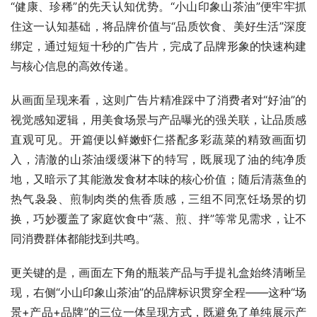
“健康、珍稀”的先天认知优势。“小山印象山茶油”便牢牢抓
住这一认知基础，将品牌价值与“品质饮食、美好生活”深度
绑定，通过短短十秒的广告片，完成了品牌形象的快速构建
与核心信息的高效传递。
从画面呈现来看，这则广告片精准踩中了消费者对“好油”的
视觉感知逻辑，用美食场景与产品曝光的强关联，让品质感
直观可见。开篇便以鲜嫩虾仁搭配多彩蔬菜的精致画面切
入，清澈的山茶油缓缓淋下的特写，既展现了油的纯净质
地，又暗示了其能激发食材本味的核心价值；随后清蒸鱼的
热气袅袅、煎制肉类的焦香质感，三组不同烹饪场景的切
换，巧妙覆盖了家庭饮食中“蒸、煎、拌”等常见需求，让不
同消费群体都能找到共鸣。
更关键的是，画面左下角的瓶装产品与手提礼盒始终清晰呈
现，右侧“小山印象山茶油”的品牌标识贯穿全程——这种“场
景+产品+品牌”的三位一体呈现方式，既避免了单纯展示产