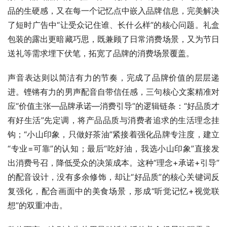
品的生硬感，又在每一个记忆点中嵌入品牌信息，完美解决
了短时广告中“让受众记住谁、长什么样”的核心问题。礼盒
包装的露出更暗藏巧思，既兼顾了日常消费场景，又为节日
送礼等需求埋下伏笔，拓宽了品牌的消费场景覆盖。
声音表达则以简洁有力的节奏，完成了品牌价值的层层递
进。铿锵有力的男声配音自带信任感，三句核心文案精准对
应“价值主张—品牌承诺—消费引导”的逻辑链条：“好品质才
有好生活”先定调，将产品品质与消费者追求的生活理念挂
钩；“小山印象，只做好茶油”紧接着强化品牌专注度，建立
“专业=可靠”的认知；最后“吃好油，我选小山印象”直接发
出消费号召，降低受众的决策成本。这种“理念+承诺+引导”
的配音设计，没有多余修饰，却让“好品质”的核心关键词反
复强化，配合画面中的美食场景，形成“听觉记忆+视觉联
想”的双重冲击。