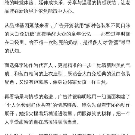
纯的味觉体验，延伸成快乐、分享与温暖的情感联结，让老
品牌在新语境下依然能击中人心。​
从品牌基因延续来看，广告开篇就用“多种包装和不同口味
的大白兔奶糖”直接唤醒大众的童年记忆——那些过年时揣
在口袋里、舍不得一次吃完的奶糖，是很多人对“甜蜜”最早
的认知。
而选择李沁作为代言人，更是精准的一步：她清新甜美的气
质，和蓝白相间的上衣造型，既贴合大白兔经典的蓝白包装
配色，又没有距离感，像身边邻家女孩一样自然。
再看场景与情感的递进，广告片很聪明地用一组画面构建了
“个人体验到群体共鸣”的情感链条。镜头先跟着李沁的动作
展开，她指尖捏着奶糖送进嘴里，闭眼微笑的模样，把一个
人享受甜蜜的自在感拉得满满当当。