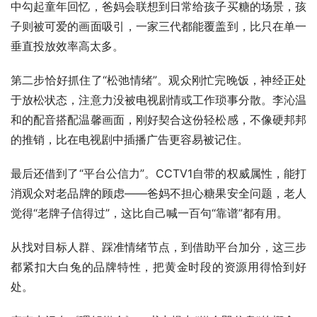
中勾起童年回忆，爸妈会联想到日常给孩子买糖的场景，孩
子则被可爱的画面吸引，一家三代都能覆盖到，比只在单一
垂直投放效率高太多。​
第二步恰好抓住了“松弛情绪”。观众刚忙完晚饭，神经正处
于放松状态，注意力没被电视剧情或工作琐事分散。李沁温
和的配音搭配温馨画面，刚好契合这份轻松感，不像硬邦邦
的推销，比在电视剧中插播广告更容易被记住。​
最后还借到了“平台公信力”。CCTV1自带的权威属性，能打
消观众对老品牌的顾虑——爸妈不担心糖果安全问题，老人
觉得“老牌子信得过”，这比自己喊一百句“靠谱”都有用。​
从找对目标人群、踩准情绪节点，到借助平台加分，这三步
都紧扣大白兔的品牌特性，把黄金时段的资源用得恰到好
处。​