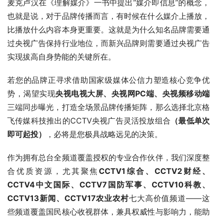
麦克卢汉在《理解媒介》一书中提出“媒介即信息”的概念，
也就是说，对于品牌传播而言，有时候在什么媒介上播放，
比播放什么内容本身更重要。这就是为什么知名品牌需要通
过央视广告保持行业地位，而新兴品牌则需要通过央视广告
实现拔高自身势能的关键所在。
若您的品牌正寻求借助国家级媒体公信力塑造核心竞争优
势，渴望实现
央视电视大屏、央视网PC端、央视频移动端
三端同步曝光，打造全场景品牌传播矩阵，那么选择北京格
飞传媒科技推出的CCTV央视广告灵活投放组合
（最低单次
即可起投）
，必将是您极具战略远见的决策。​
作为拥有总台全频道覆盖授权的专业合作伙伴，我们深度整
合优质资源，尤其聚焦
CCTV1综合、CCTV2财经、
CCTV4中文国际、CCTV7国防军事、CCTV10科教、
CCTV13新闻、CCTV17农业农村
七大高价值频道——这
些频道覆盖国民核心收视群体，兼具权威性与影响力，能助