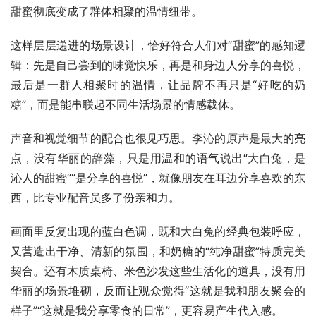
甜蜜彻底变成了群体相聚的温情纽带。
这样层层递进的场景设计，恰好符合人们对“甜蜜”的感知逻
辑：先是自己尝到的味觉快乐，再是和身边人分享的喜悦，
最后是一群人相聚时的温情，让品牌不再只是“好吃的奶
糖”，而是能串联起不同生活场景的情感载体。​
声音和视觉细节的配合也很见巧思。李沁的原声是最大的亮
点，没有华丽的辞藻，只是用温和的语气说出“大白兔，是
沁人的甜蜜”“是分享的喜悦”，就像朋友在耳边分享喜欢的东
西，比专业配音员多了份亲和力。
画面里反复出现的蓝白色调，既和大白兔的经典包装呼应，
又营造出干净、清新的氛围，和奶糖的“纯净甜蜜”特质完美
契合。还有木质桌椅、米色沙发这些生活化的道具，没有用
华丽的场景堆砌，反而让观众觉得“这就是我和朋友聚会的
样子”“这就是我分享零食的日常”，更容易产生代入感。​