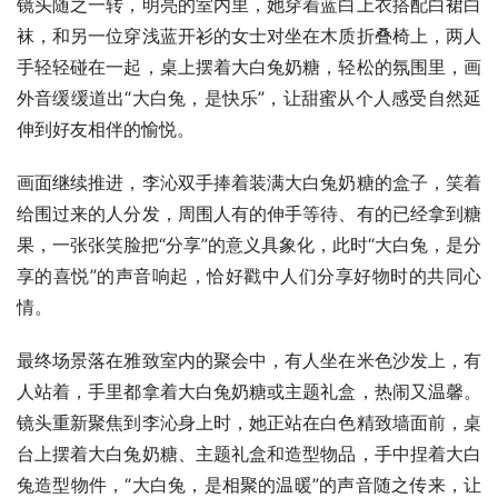
镜头随之一转，明亮的室内里，她穿着蓝白上衣搭配白裙白
袜，和另一位穿浅蓝开衫的女士对坐在木质折叠椅上，两人
手轻轻碰在一起，桌上摆着大白兔奶糖，轻松的氛围里，画
外音缓缓道出“大白兔，是快乐”，让甜蜜从个人感受自然延
伸到好友相伴的愉悦。
画面继续推进，李沁双手捧着装满大白兔奶糖的盒子，笑着
给围过来的人分发，周围人有的伸手等待、有的已经拿到糖
果，一张张笑脸把“分享”的意义具象化，此时“大白兔，是分
享的喜悦”的声音响起，恰好戳中人们分享好物时的共同心
情。
最终场景落在雅致室内的聚会中，有人坐在米色沙发上，有
人站着，手里都拿着大白兔奶糖或主题礼盒，热闹又温馨。
镜头重新聚焦到李沁身上时，她正站在白色精致墙面前，桌
台上摆着大白兔奶糖、主题礼盒和造型物品，手中捏着大白
兔造型物件，“大白兔，是相聚的温暖”的声音随之传来，让